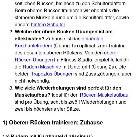
seitlichen Rücken, bis hoch zu den Schulterblättern.
Beim oberen Rücken trainieren wir ebenfalls die
kleineren Muskeln rund um die Schulterblätter, sowie
unsere
hintere Schulter
.
Welche der obere Rücken Übungen ist am
effektivsten?
Zuhause ist das
einarmige
Kurzhantelrudern
(Übung 1a) optimal, zum Training
des gesamten oberen Rückens. Von den
oberer
Rücken Übungen
im Fitness-Studio, empfehle ich dir
die
Rudern Maschine
mit Untergriff (Übung 2a). Die
beiden
Trapezius Übungen
sind Zusatzübungen, aber
nicht notwendig.
Wie viele Wiederholungen sind perfekt für den
Muskelaufbau?
Ideal für den
Rücken Muskelaufbau
sind pro Übung, acht bis zwölf Wiederholungen und
zwei bis höchstens vier Sätze.
1) Oberen Rücken trainieren: Zuhause
1a) Rudern mit Kurzhantel (Latissimus)