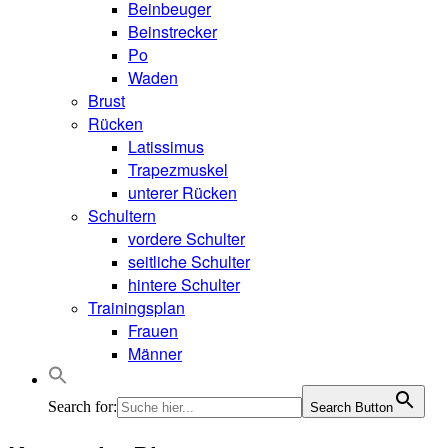
Beinbeuger
Beinstrecker
Po
Waden
Brust
Rücken
Latissimus
Trapezmuskel
unterer Rücken
Schultern
vordere Schulter
seitliche Schulter
hintere Schulter
Trainingsplan
Frauen
Männer
Search for:
Search Button