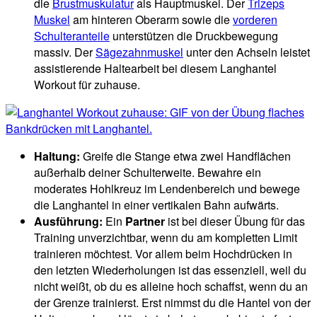
die
Brustmuskulatur
als Hauptmuskel. Der
Trizeps
Muskel
am hinteren Oberarm sowie die
vorderen
Schulteranteile
unterstützen die Druckbewegung
massiv. Der
Sägezahnmuskel
unter den Achseln leistet
assistierende Haltearbeit bei diesem Langhantel
Workout für zuhause.
Haltung:
Greife die Stange etwa zwei Handflächen
außerhalb deiner Schulterweite. Bewahre ein
moderates Hohlkreuz im Lendenbereich und bewege
die Langhantel in einer vertikalen Bahn aufwärts.
Ausführung:
Ein
Partner
ist bei dieser Übung für das
Training unverzichtbar, wenn du am kompletten Limit
trainieren möchtest. Vor allem beim Hochdrücken in
den letzten Wiederholungen ist das essenziell, weil du
nicht weißt, ob du es alleine hoch schaffst, wenn du an
der Grenze trainierst. Erst nimmst du die Hantel von der