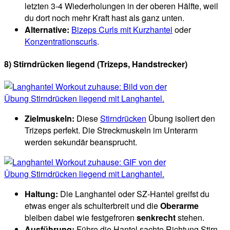
letzten 3-4 Wiederholungen in der oberen Hälfte, weil
du dort noch mehr Kraft hast als ganz unten.
Alternative:
Bizeps Curls mit Kurzhantel
oder
Konzentrationscurls
.
8) Stirndrücken
liegend
(Trizeps, Handstrecker)
Zielmuskeln:
Diese
Stirndrücken
Übung isoliert den
Trizeps perfekt. Die Streckmuskeln im Unterarm
werden sekundär beansprucht.
Haltung:
Die Langhantel oder SZ-Hantel greifst du
etwas enger als schulterbreit und die
Oberarme
bleiben dabei wie festgefroren
senkrecht
stehen.
Ausführung:
Führe die Hantel sachte Richtung Stirn.