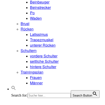
Beinbeuger
Beinstrecker
Po
Waden
Brust
Rücken
Latissimus
Trapezmuskel
unterer Rücken
Schultern
vordere Schulter
seitliche Schulter
hintere Schulter
Trainingsplan
Frauen
Männer
Search for:
Search Button