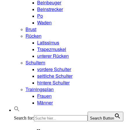
Beinbeuger
Beinstrecker
Po
Waden
Brust
Rücken
Latissimus
Trapezmuskel
unterer Rücken
Schultern
vordere Schulter
seitliche Schulter
hintere Schulter
Trainingsplan
Frauen
Männer
Search for:
Search Button