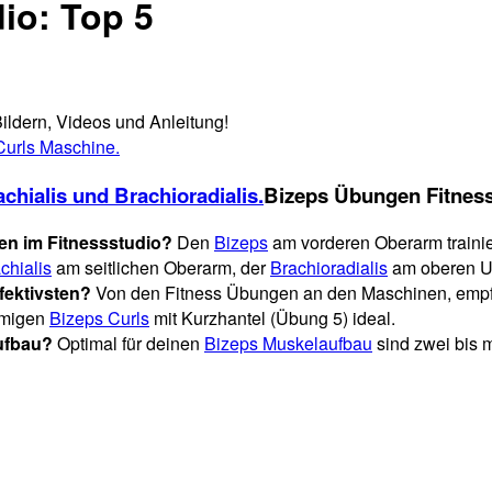
io: Top 5
ildern, Videos und Anleitung!
Bizeps Übungen Fitness
en im Fitnessstudio?
Den
Bizeps
am vorderen Oberarm trainie
chialis
am seitlichen Oberarm, der
Brachioradialis
am oberen Un
fektivsten?
Von den Fitness Übungen an den Maschinen, empfe
armigen
Bizeps Curls
mit Kurzhantel (Übung 5) ideal.
ufbau?
Optimal für deinen
Bizeps Muskelaufbau
sind zwei bis m