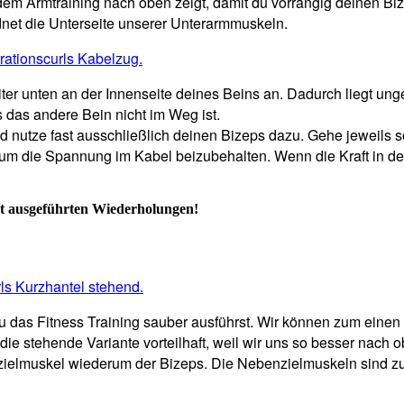
em Armtraining nach oben zeigt, damit du vorrangig deinen Bize
dnet die Unterseite unserer Unterarmmuskeln.
er unten an der Innenseite deines Beins an. Dadurch liegt ungef
 das andere Bein nicht im Weg ist.
nutze fast ausschließlich deinen Bizeps dazu. Gehe jeweils 
, um die Spannung im Kabel beizubehalten. Wenn die Kraft in de
ekt ausgeführten Wiederholungen!
u das Fitness Training sauber ausführst. Wir können zum einen
e stehende Variante vorteilhaft, weil wir uns so besser nach 
zielmuskel wiederum der Bizeps. Die Nebenzielmuskeln sind zue