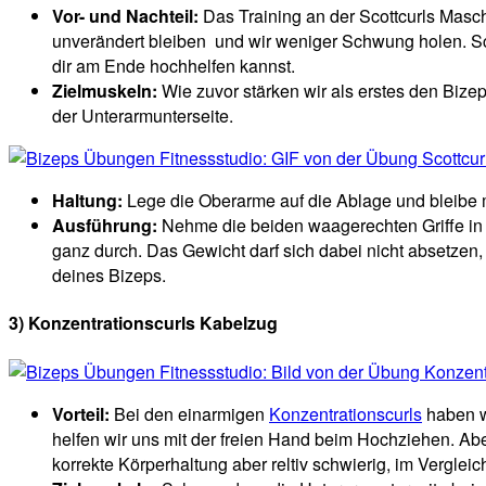
Vor- und Nachteil:
Das Training an der Scottcurls Maschi
unverändert bleiben und wir weniger Schwung holen. Sc
dir am Ende hochhelfen kannst.
Zielmuskeln:
Wie zuvor stärken wir als erstes den Bize
der Unterarmunterseite.
Haltung:
Lege die Oberarme auf die Ablage und bleibe m
Ausführung:
Nehme die beiden waagerechten Griffe in 
ganz durch. Das Gewicht darf sich dabei nicht absetzen,
deines Bizeps.
3) Konzentrationscurls Kabelzug
Vorteil:
Bei den einarmigen
Konzentrationscurls
haben wi
helfen wir uns mit der freien Hand beim Hochziehen. Abe
korrekte Körperhaltung aber reltiv schwierig, im Vergle