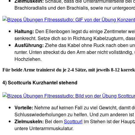
Zielmuskeln:
Schaue, dass die Unterarmunterseite bei d
Brachioradialis und den Brachialis, sowie nur untergeor
Haltung:
Den Ellenbogen legst du einige Zentimeter weit
senkrecht. Setze dich so in Richtung Kabelzugturm, dass
Ausführung:
Ziehe das Kabel ohne Ruck nach oben und 
runter. Unten streckst du den Arm aber nicht vollständig
Hochziehen.
Für beide Arme trainierst du je 2-4 Sätze, mit jeweils 8-12 korr
4) Scottcurls Kurzhantel stehend
Vorteile:
Nehme auf keinen Fall zu viel Gewicht, damit d
Schlusswiederholungen zu helfen. Und zum anderen ist di
Zielmuskeln:
Bei dem
Scottcurl
im Stehen ist der Haupt
untere Unterarmmuskulatur.