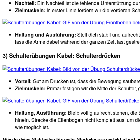
Nachteil:
Ein Nachteil ist die fehlende Unterstützung d
Zielmuskeln:
In erster Linie fordern wir die vorderen 
Haltung und Ausführung:
Stell dich stabil und aufrech
lass die Arme dabei während der ganzen Zeit fast gestre
3) Schulterübungen Kabel: Schulterdrücken
Vorteil:
Gut am Drücken ist, dass die Bewegung sauberer 
Zielmuskeln:
Primär festigen wir die Mitte der Schulter
Haltung,
Ausführung:
Bleib völlig aufrecht stehen, die 
hinein. Strecke die Ellenbogen nicht komplett aus, um d
wie möglich ist.
Wie du deine Mahlzeiten für mehr Muskelmasse perfekt planst, e