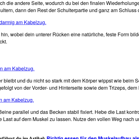
urch die andere Seite, wodurch du bei den finalen Wiederholung
Schultern, dann den Rest der Schulterpartie und ganz am Schl
t hin, wobei dein unterer Rücken eine natürliche, feste Form bil
ckt.
bleibt und du nicht so stark mit dem Körper wippst wie beim S
, gefolgt von der Vorder- und Hinterseite sowie dem Trizeps, de
Beine parallel und das Becken stabil fixiert. Hebe die Last kontr
ie Last auf dem Muskel zu lassen. Nutze den vollen Weg nach u
Richtig essen für den Muskelaufbau al
rfährst du im Artikel: