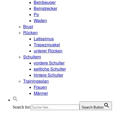
Beinbeuger
Beinstrecker
Po
Waden
Brust
Rücken
Latissimus
Trapezmuskel
unterer Rücken
Schultern
vordere Schulter
seitliche Schulter
hintere Schulter
Trainingsplan
Frauen
Männer
Search for:
Search Button