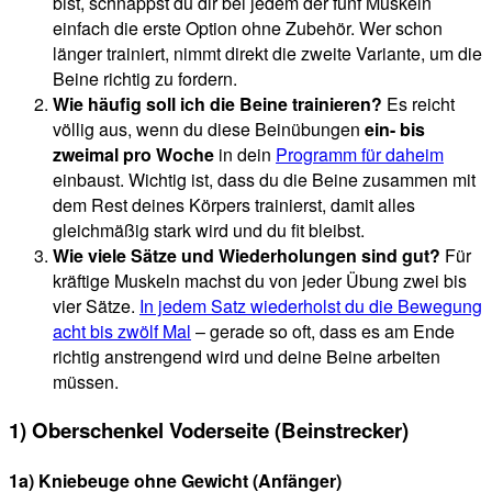
bist, schnappst du dir bei jedem der fünf Muskeln
einfach die erste Option ohne Zubehör. Wer schon
länger trainiert, nimmt direkt die zweite Variante, um die
Beine richtig zu fordern.
Wie häufig soll ich die Beine trainieren?
Es reicht
völlig aus, wenn du diese Beinübungen
ein- bis
zweimal pro Woche
in dein
Programm für daheim
einbaust. Wichtig ist, dass du die Beine zusammen mit
dem Rest deines Körpers trainierst, damit alles
gleichmäßig stark wird und du fit bleibst.
Wie viele Sätze und Wiederholungen sind gut?
Für
kräftige Muskeln machst du von jeder Übung zwei bis
vier Sätze.
In jedem Satz wiederholst du die Bewegung
acht bis zwölf Mal
– gerade so oft, dass es am Ende
richtig anstrengend wird und deine Beine arbeiten
müssen.
1) Oberschenkel Voderseite (Beinstrecker)
1a) Kniebeuge ohne Gewicht (Anfänger)