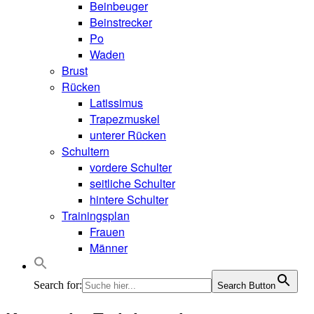
Beinbeuger
Beinstrecker
Po
Waden
Brust
Rücken
Latissimus
Trapezmuskel
unterer Rücken
Schultern
vordere Schulter
seitliche Schulter
hintere Schulter
Trainingsplan
Frauen
Männer
Search for:
Search Button