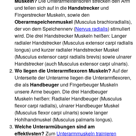
Muskeln?
Die Unterarmextensoren strecken den Arm
und teilen sich auf in die
Handstrecker
und
Fingerstrecker Muskeln, sowie den
Oberarmspeichenmuskel
(Musculus brachioradialis),
der von dem Speichennerv (
Nervus radialis
) stimuliert
wird. Die drei Handstrecker Muskeln heißen: Langer
radialer Handstrecker (Musculus extensor carpi radialis
longus) und kurzer radialer Handstrecker Muskel
(Musculus extensor carpi radialis brevis) sowie ulnarer
Handstrecker (auch Musculus extensor carpi ulnaris).
Wo liegen die Unterarmflexoren Muskeln?
Auf der
Unterseite der Unterarme liegen die Unterarmflexoren,
die als
Handbeuger
und Fingerbeuger Muskeln
unsere Arme beugen. Die drei Handbeuger
Muskeln heißen: Radialer Handbeuger (Musculus
flexor carpi radialis), ulnarer Handbeuger Muskel
(Musculus flexor carpi ulnaris) sowie langer
Hohlhandmuskel (Musculus palmaris longus).
Welche Unterarmübungen sind am
effektivsten?
Zum
Unterarmmuskeln trainieren