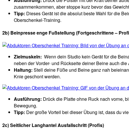
Ausführung:
Drück die Polster mit der Kraft deiner ä
zusammenkommen, aber stoppe kurz bevor das Gewicht 
Tipp:
Dieses Gerät ist die absolut beste Wahl für die Be
Oberschenkel-Training.
2b) Beinpresse enge Fußstellung (Fortgeschrittene – Profi
Zielmuskeln:
Wenn dein Studio kein Gerät für die Bein
neben der Vorder- und Rückseite deiner Beine auch die
Haltung:
Stell deine Füße und Beine ganz nah beieinand
Knie geschont werden.
Ausführung:
Drück die Platte ohne Ruck nach vorne, b
Bewegung.
Tipp:
Der große Vorteil bei dieser Übung ist, dass du vie
2c) Seitlicher Langhantel Ausfallschritt (Profis)