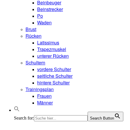
Beinbeuger
Beinstrecker
Po
Waden
Brust
Rücken
Latissimus
Trapezmuskel
unterer Rücken
Schultern
vordere Schulter
seitliche Schulter
hintere Schulter
Trainingsplan
Frauen
Männer
Search for:
Search Button